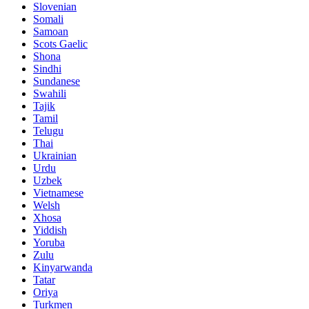
Slovenian
Somali
Samoan
Scots Gaelic
Shona
Sindhi
Sundanese
Swahili
Tajik
Tamil
Telugu
Thai
Ukrainian
Urdu
Uzbek
Vietnamese
Welsh
Xhosa
Yiddish
Yoruba
Zulu
Kinyarwanda
Tatar
Oriya
Turkmen