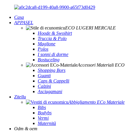
Casa
APPASEL
ECO LUGERI MERCALE
Hoode & Swoihirt
Truccia & Polo
Maglione
Polos
I sonni di dorme
Bostuceling
Accessori Materiali ECO
Shopping Bors
Guanti
Caps & Cappelli
Calzini
Asciugamani
Zitellu
Abbigliamento ECo Materiale
Bibs
Bodybs
Vermi
Maternità
Odm & oem