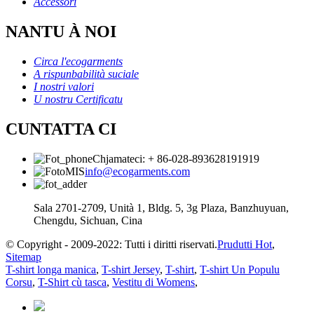
Accessori
NANTU À NOI
Circa l'ecogarments
A rispunbabilità suciale
I nostri valori
U nostru Certificatu
CUNTATTA CI
Chjamateci: + 86-028-893628191919
info@ecogarments.com
Sala 2701-2709, Unità 1, Bldg. 5, 3g Plaza, Banzhuyuan,
Chengdu, Sichuan, Cina
© Copyright - 2009-2022: Tutti i diritti riservati.
Prudutti Hot
,
Sitemap
T-shirt longa manica
,
T-shirt Jersey
,
T-shirt
,
T-shirt Un Populu
Corsu
,
T-Shirt cù tasca
,
Vestitu di Womens
,