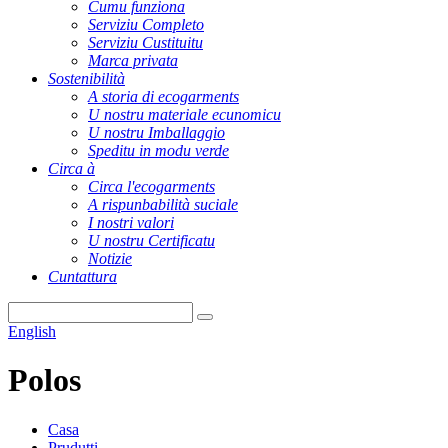
Cumu funziona
Serviziu Completo
Serviziu Custituitu
Marca privata
Sostenibilità
A storia di ecogarments
U nostru materiale ecunomicu
U nostru Imballaggio
Speditu in modu verde
Circa à
Circa l'ecogarments
A rispunbabilità suciale
I nostri valori
U nostru Certificatu
Notizie
Cuntattura
English
Polos
Casa
Prudutti